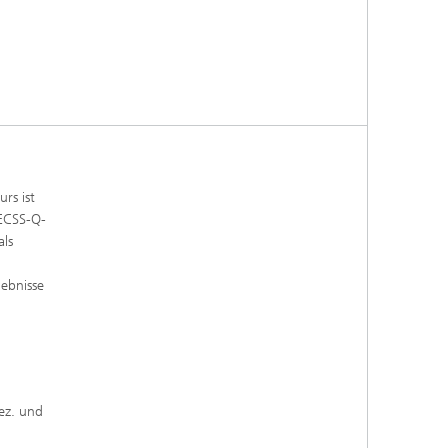
rs ist
ECSS-Q-
als
gebnisse
ez. und