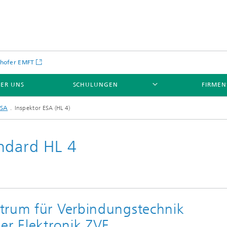
hofer EMFT
ER UNS
SCHULUNGEN
FIRME
ESA
Inspektor ESA (HL 4)
ndard HL 4
trum für Verbindungstechnik
der Elektronik ZVE