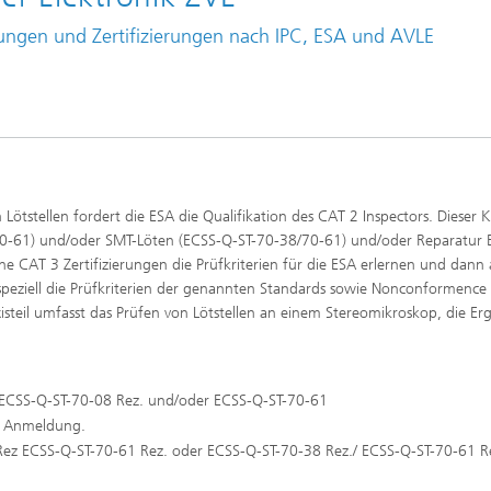
ungen und Zertifizierungen nach IPC, ESA und AVLE
̈tstellen fordert die ESA die Qualifikation des CAT 2 Inspectors. Dieser Ku
70-61) und/oder SMT-Löten (ECSS-Q-ST-70-38/70-61) und/oder Reparatur 
e CAT 3 Zertifizierungen die Prüfkriterien für die ESA erlernen und dann 
 speziell die Prüfkriterien der genannten Standards sowie Nonconformence
steil umfasst das Prüfen von Lötstellen an einem Stereomikroskop, die Er
:
ch ECSS-Q-ST-70-08 Rez. und/oder ECSS-Q-ST-70-61
ei Anmeldung.
 Rez ECSS-Q-ST-70-61 Rez. oder ECSS-Q-ST-70-38 Rez./ ECSS-Q-ST-70-61 R