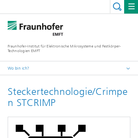
Fraunhofer-Institut für Elektronische Mikrosysteme und Festkörper-
Technologien EMFT
Wo bin ich?
Schulungszentrum ZVE
Steckertechnologie/Crimpe
Schulungen
Baugruppenschulungen
n STCRIMP