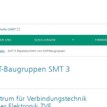
hofer EMFT
ER UNS
SCHULUNGEN
FIRME
gen
SMT 3 Reparaturlöten von SMT-Baugruppen
MT-Baugruppen SMT 3
trum für Verbindungstechnik
der Elektronik ZVE